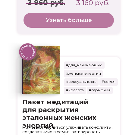
3 960 руб.
3 160 руб.
Узнать больше
#для_начинающих
#женскаяэнергия
#сексуальность
#семья
#красота
#гармония
Пакет медитаций
для раскрытия
эталонных женских
энергий
Помогают научиться улаживать конфликты,
создавать мир в семье, активировать