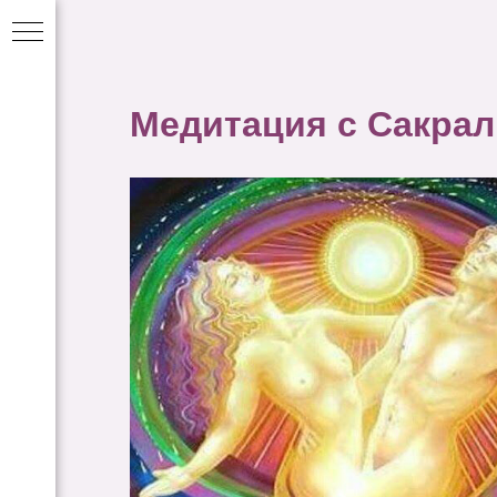
Медитация с Сакра
СТВА
 И