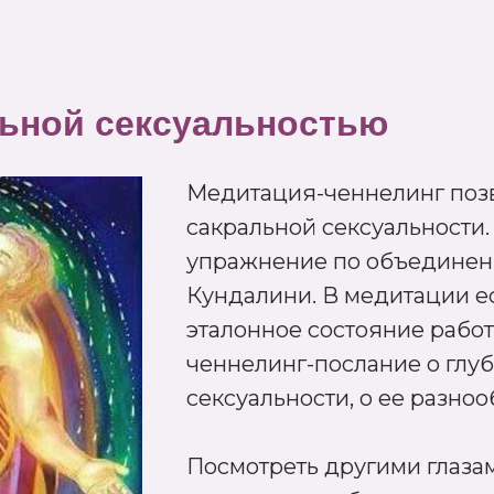
льной сексуальностью
Медитация-ченнелинг позв
сакральной сексуальности.
упражнение по объединени
Кундалини. В медитации е
эталонное состояние работ
ченнелинг-послание о глу
сексуальности, о ее разно
Посмотреть другими глазам