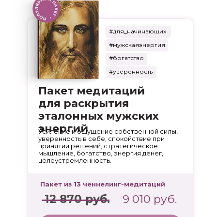
#для_начинающих
#мужскаяэнергия
#богатство
#уверенность
Пакет медитаций
для раскрытия
эталонных мужских
энергий
Усиление и ощущение собственной силы,
уверенность в себе, спокойствие при
принятии решений, стратегическое
мышление, богатство, энергия денег,
целеустремленность.
Пакет из 13 ченнелинг-медитаций
12 870 руб.
9 010 руб.