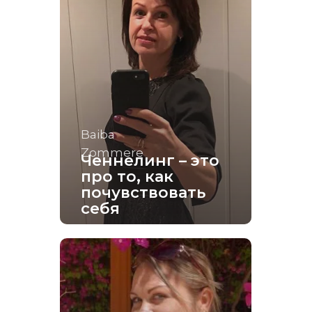
Baiba
Zommere
Ченнелинг – это
про то, как
почувствовать
себя