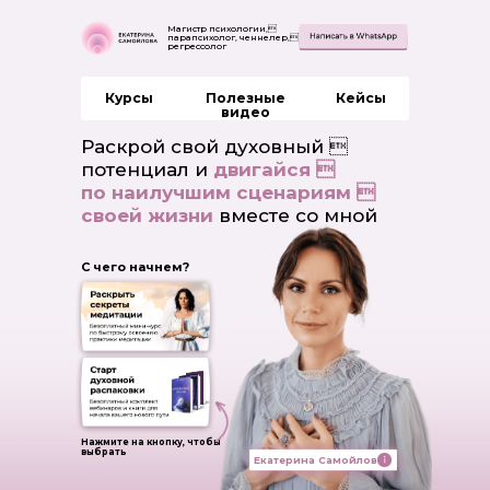
Магистр психологии,
парапсихолог, ченнелер,
регрессолог
Курсы
Полезные
Кейсы
видео
Раскрой свой духовный 
потенциал и
двигайся 
по наилучшим сценариям 
своей жизни
вместе со мной
С чего начнем?
Нажмите на кнопку, чтобы
выбрать
Екатерина Самойлова